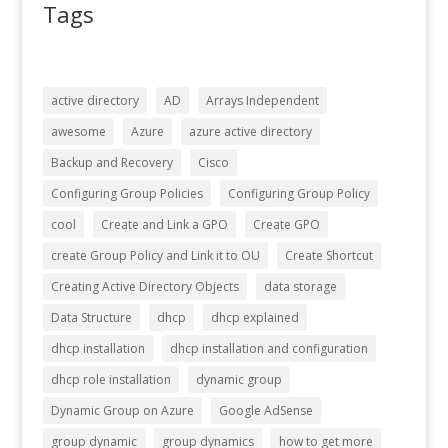
Tags
active directory
AD
Arrays Independent
awesome
Azure
azure active directory
Backup and Recovery
Cisco
Configuring Group Policies
Configuring Group Policy
cool
Create and Link a GPO
Create GPO
create Group Policy and Link it to OU
Create Shortcut
Creating Active Directory Objects
data storage
Data Structure
dhcp
dhcp explained
dhcp installation
dhcp installation and configuration
dhcp role installation
dynamic group
Dynamic Group on Azure
Google AdSense
group dynamic
group dynamics
how to get more