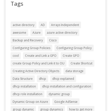
Tags
active directory
AD
Arrays Independent
awesome
Azure
azure active directory
Backup and Recovery
Cisco
Configuring Group Policies
Configuring Group Policy
cool
Create and Link a GPO
Create GPO
create Group Policy and Link it to OU
Create Shortcut
Creating Active Directory Objects
data storage
Data Structure
dhcp
dhcp explained
dhcp installation
dhcp installation and configuration
dhcp role installation
dynamic group
Dynamic Group on Azure
Google AdSense
group dynamic
group dynamics
how to get more