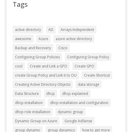
Tags
active directory
AD
Arrays Independent
awesome
Azure
azure active directory
Backup and Recovery
Cisco
Configuring Group Policies
Configuring Group Policy
cool
Create and Link a GPO
Create GPO
create Group Policy and Link it to OU
Create Shortcut
Creating Active Directory Objects
data storage
Data Structure
dhcp
dhcp explained
dhcp installation
dhcp installation and configuration
dhcp role installation
dynamic group
Dynamic Group on Azure
Google AdSense
group dynamic
group dynamics
how to get more