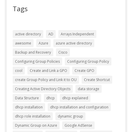
Tags
active directory
AD
Arrays Independent
awesome
Azure
azure active directory
Backup and Recovery
Cisco
Configuring Group Policies
Configuring Group Policy
cool
Create and Link a GPO
Create GPO
create Group Policy and Link it to OU
Create Shortcut
Creating Active Directory Objects
data storage
Data Structure
dhcp
dhcp explained
dhcp installation
dhcp installation and configuration
dhcp role installation
dynamic group
Dynamic Group on Azure
Google AdSense